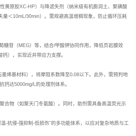
黄原胶XC-HP）与降滤失剂（纳米级有机膨润土、聚磺酸
＜10mL/30min）。需规避高温增稠现象，防止循环压耗
萄糖苷（MEG）等，结合/甲酸钾协同作用，降低页岩膜效
酸钙），实现近井带应力支撑。
、石墨烯基材料），将摩阻系数降至0.08以下。此外，需预判地
钙达5000mg/L的处理剂体系。
成聚合物（如聚天门冬氨酸）。同时，助剂需具备高温荧光示
温-抗侵-强抑制-低损伤"的多功能体系，以应对复杂地质与工