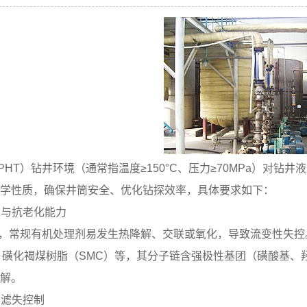
PHT）钻井环境（通常指温度≥150°C、压力≥70MPa）对
学性质，确保井筒安全、优化钻探效率，具体要求如下：
定性与抗老化能力
下，常规有机处理剂易发生热降解、交联或氧化，导致流变性失控
、磺化褐煤树脂（SMC）等，其分子链含强极性基团（磺酸基
解。
与滤失控制