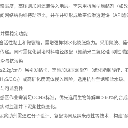
浆黏度，高压则加剧滤液侵入地层。需采用抗温型增黏剂（如改性
间网络结构维持动塑比，并在井壁形成致密低渗透泥饼（API滤失量
性与井壁稳定功能
多含活性黏土和微裂缝，需增强抑制水化膨胀能力。采用聚胺、葡
传递。同时需优化封堵材料粒径级配（如纳米二氧化硅+刚性碳
润滑与抗污染
≥2.2g/cm³）易引发黏卡，需添加极压润滑剂（硫化脂肪酸酯
H₂S/CO₂）或高矿化度流体侵入风险，选用抗盐至饱和盐水级、抗
性与可监测性
感区作业需满足OCNS标准，优先选用生物降解率＞60%的合
实时监测井下泥浆性能变化。
T泥浆助剂需通过分子设计、复配协同及纳米改性等技术，构建"耐