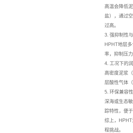
高温会降低泥
盐），通过空
过高。
3. 强抑制
HPHT地层
率，抑制压力
4. 工况下的
高密度泥浆（
层酸性气体（
5. 环保兼容
深海或生态敏
踪特性，便于
综上，HPH
程挑战。