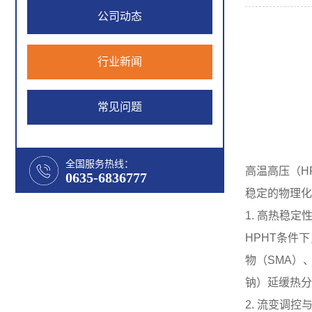
公司动态
行业新闻
常见问题
全国服务热线：
高温高压（H
0635-6836777
稳定的物理化
1. 高热稳
HPHT条件
物（SMA）
钠）延缓热分
2. 流变调控